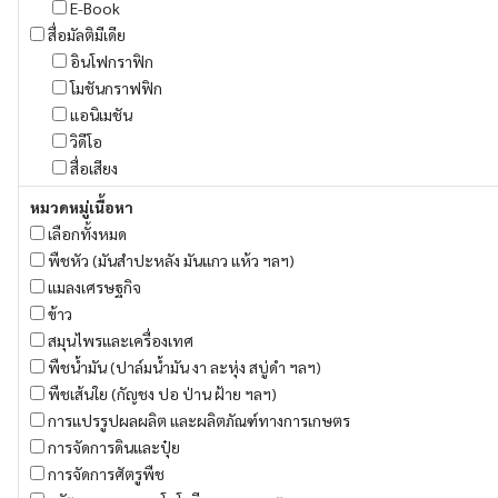
E-Book
สื่อมัลติมีเดีย
อินโฟกราฟิก
โมชันกราฟฟิก
แอนิเมชัน
วิดีโอ
สื่อเสียง
หมวดหมู่เนื้อหา
เลือกทั้งหมด
พืชหัว (มันสำปะหลัง มันแกว แห้ว ฯลฯ)
แมลงเศรษฐกิจ
ข้าว
สมุนไพรและเครื่องเทศ
พืชน้ำมัน (ปาล์มน้ำมัน งา ละหุ่ง สบู่ดำ ฯลฯ)
พืชเส้นใย (กัญชง ปอ ป่าน ฝ้าย ฯลฯ)
การแปรรูปผลผลิต และผลิตภัณฑ์ทางการเกษตร
การจัดการดินและปุ๋ย
การจัดการศัตรูพืช