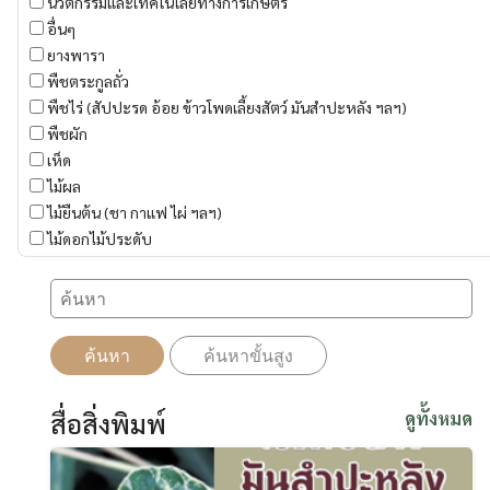
นวัตกรรมและเทคโนโลยีทางการเกษตร
อื่นๆ
ยางพารา
พืชตระกูลถั่ว
พืชไร่ (สัปปะรด อ้อย ข้าวโพดเลี้ยงสัตว์ มันสำปะหลัง ฯลฯ)
พืชผัก
เห็ด
ไม้ผล
ไม้ยืนต้น (ชา กาแฟ ไผ่ ฯลฯ)
ไม้ดอกไม้ประดับ
ค้นหา
ค้นหาขั้นสูง
สื่อสิ่งพิมพ์
ดูทั้งหมด