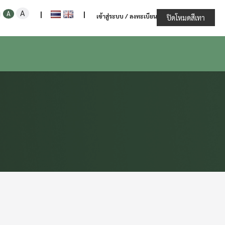
Increase
Decrease
Reset
A
ะทรวงเกษตรและสหกรณ์
A
|
|
เข้าสู่ระบบ / ลงทะเบียน
font
ปิดโหมดสีเทา
font
font
size.
size.
size.