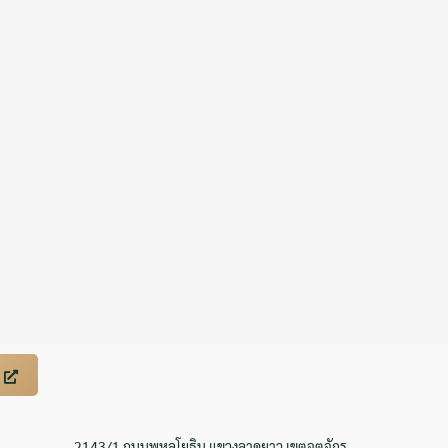
2143/1 ถนนพหลโยธิน แขวงลาดยาว เขตจตุจักร