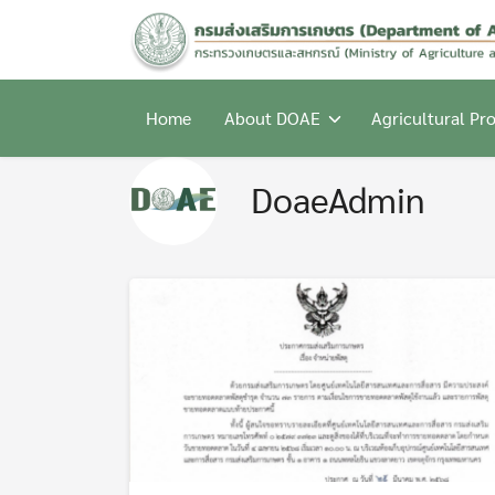
Skip
to
content
Home
About DOAE
Agricultural Pr
DoaeAdmin