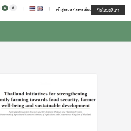
Increase
Decrease
Reset
A
ะทรวงเกษตรและสหกรณ์
A
|
|
เข้าสู่ระบบ / ลงทะเบียน
font
ปิดโหมดสีเทา
font
font
size.
size.
size.