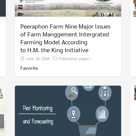
Peeraphon Farm Nine Major lssues
of Farm Manggement Intergrated
Farming Model According
to H.M. the King Initiative
June 30, 2566
Publication papers
Favorite
Search
Search
for: