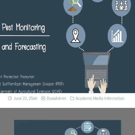
June 22, 2566
DoaeAdmin
Academic Media Information