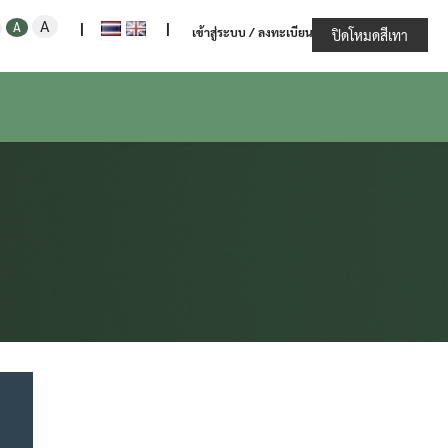
Increase
Decrease
Reset
A
ะทรวงเกษตรและสหกรณ์
A
|
|
เข้าสู่ระบบ / ลงทะเบียน
font
ปิดโหมดสีเทา
font
font
size.
size.
size.