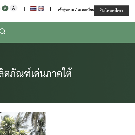
Increase
Decrease
Reset
A
ะทรวงเกษตรและสหกรณ์
A
|
|
เข้าสู่ระบบ / ลงทะเบียน
font
ปิดโหมดสีเทา
font
font
size.
size.
size.
ิตภัณฑ์เด่นภาคใต้