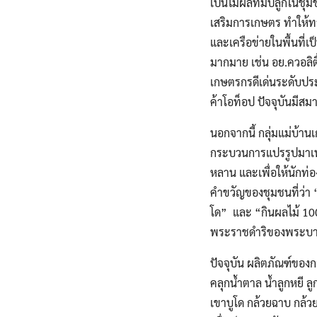
เป็นไม้ผลที่มีปลูกในช
เสริมการเกษตร ทำให้ทาง
และเครือข่ายในพื้นที่เป
มากมาย เช่น อย.ควอลิตี
เกษตรกรดีเด่นระดับป
ค้าโอท็อป ปัจจุบันมีส
นอกจากนี้ กลุ่มแม่บ้าน
กระบวนการแปรรูปมาเพาะป
หลาน และเพื่อให้นักท่อ
คำขวัญของชุมชนที่ว่า “
โด” และ “กินผลไม้ 100 
พระราชดำริของพระบา
ปัจจุบัน ผลิตภัณฑ์ของก
คลุกน้ำตาล น้ำลูกหยี ล
เขาบูโด กล้วยฉาบ กล้ว