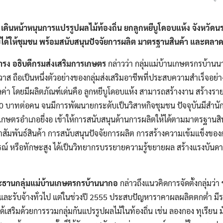
เดินหน้าหนุนการแปรรูปผลไม้ท้องถิ่น ยกลูกหยีบูโดอบแห้ง จังหวัดนร
ายได้ให้ชุมชน พร้อมสนับสนุนปัจจัยการผลิต มาตรฐานสินค้า และตลา
ดำรง อธิบดีกรมส่งเสริมการเกษตร
กล่าวว่า กลุ่มแม่บ้านเกษตรกรบ้า
ิวาส ถือเป็นหนึ่งตัวอย่างของกลุ่มส่งเสริมอาชีพที่ประสบความสำเร็จอย
ูลค่า โดยมีผลิตภัณฑ์เด่นคือ ลูกหยีบูโดอบแห้ง สามารถสร้างงาน สร้างราย
00 บาทต่อคน จนมีการพัฒนายกระดับเป็นวิสาหกิจชุมชน ปัจจุบันมีสำนั
กษตรอำเภอยี่งอ เข้าให้การสนับสนุนด้านการผลิตให้ได้ตามมาตรฐานส
ัมพันธ์สินค้า การสนับสนุนปัจจัยการผลิต การสร้างความเข้มแข็งของ
ณ์ หรือทักษะสูง ได้เป็นวิทยากรบรรยายความรู้ขยายผล สร้างแรงบันดาลใ
ะธานกลุ่มแม่บ้านเกษตรกรบ้านนากอ
กล่าวถึงแนวคิดการจัดตั้งกลุ่มว่า
รับจ้างทั่วไป แต่ในช่วงปี 2555 ประสบปัญหาราคาผลผลิตตกต่ำ มีรายไ
เสริมด้วยการรวมกลุ่มกันแปรรูปผลไม้ในท้องถิ่น เช่น ลองกอง ทุเรียน มังค