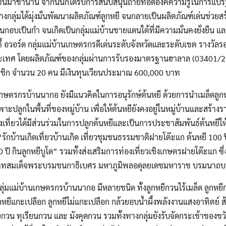
ุมชนมาช้านาน จากนั้นก็ได้รับการสนับสนุนถ่ายทอดองค์ความรู้ในการแป
Search
กลุ่มได้มุ่งมั่นพัฒนาผลิตภัณฑ์ลูกหยี จนกลายเป็นผลิตภัณฑ์เด่นช่วยสร
Search
for:
็นกอบเป็นกำ จนเกิดเป็นกลุ่มแม่บ้านชายแดนใต้ที่มีความมั่นคงยั่งยืน แล
้ อวอร์ด กลุ่มแม่บ้านเกษตรกรดีเด่นระดับจังหวัดและระดับเขต รางวัลร
ระเทศ โดยผลิตภัณฑ์ของกลุ่มผ่านการรับรองมาตรฐานฮาลาล (03401/
มาชิก จำนวน 20 คน มีเงินทุนเวียนประมาณ 600,000 บาท
เกษตรกรบ้านนากอ ยังมีแนวคิดในการอนุรักษ์ต้นหยี ด้วยการนำเมล็ดลูกหย
ลูกในพื้นที่ของหมู่บ้าน เพื่อให้ต้นหยียังคงอยู่ในหมู่บ้านและสร้างรายไ
งเที่ยวได้มีส่วนร่วมในการปลูกต้นหยีและเป็นการประชาสัมพันธ์ต้นหยีให้เ
รักบ้านเกิดเที่ยวบ้านเกิด เที่ยวชุมชนธรรมชาติฝายโต๊ะแก ต้นหยี 100 ปี 
ปี กินลูกหยีบูโด” รวมทั้งส่งเสริมการท่องเที่ยวเชิงเกษตรฝายโต๊ะแก ซึ่
ทสมเด็จพระบรมชนกาธิเบศร มหาภูมิพลอดุลยเดชมหาราช บรมนาถบ
ลุ่มแม่บ้านเกษตรกรบ้านนากอ มีหลายชนิด ทั้งลูกหยีกวนไร้เมล็ด ลูกหยีกวน
ูกหยีแกะเปลือก ลูกหยีไม่แกะเปลือก กล้วยอบน้ำผึ้งพลังงานแสงอาทิตย์ ส
ยกวน ทุเรียนกวน และ มังคุดกวน รวมทั้งทางกลุ่มยังรับจัดกระเช้าของข