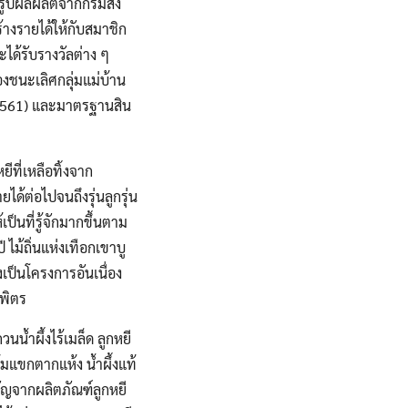
รรูปผลผลิตจากกรมส่ง
้างรายได้ให้กับสมาชิก
ะได้รับรางวัลต่าง ๆ
องชนะเลิศกลุ่มแม่บ้าน
2561) และมาตรฐานสิน
ีที่เหลือทิ้งจาก
ด้ต่อไปจนถึงรุ่นลูกรุ่น
ป็นที่รู้จักมากขึ้นตาม
ไม้ถิ่นแห่งเทือกเขาบู
งเป็นโครงการอันเนื่อง
พิตร
น้ำผึ้งไร้เมล็ด ลูกหยี
้มแขกตากแห้ง น้ำผึ้งแท้
วัญจากผลิตภัณฑ์ลูกหยี