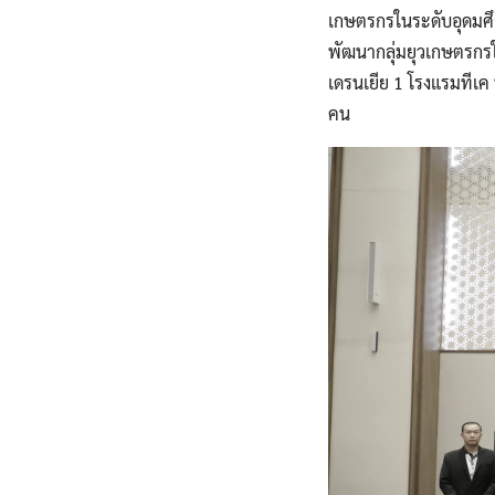
เกษตรกรในระดับอุดมศึก
พัฒนากลุ่มยุวเกษตรกรใ
เดรนเยีย 1 โรงแรมทีเ
คน