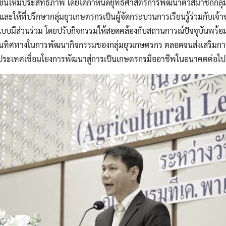
วชนให้มีประสิทธิภาพ โดยได้กำหนดยุทธศาสตร์การพัฒนาตัวสมาชิกกลุ่
ละให้ที่ปรึกษากลุ่มยุวเกษตรกรเป็นผู้จัดกระบวนการเรียนรู้ร่วมกับเจ้า
้แบบมีส่วนร่วม โดยปรับกิจกรรมให้สอดคล้องกับสถานการณ์ปัจจุบันพร
นทิศทางในการพัฒนากิจกรรมของกลุ่มยุวเกษตรกร ตลอดจนส่งเสริมการส
ประเทศเชื่อมโยงการพัฒนาสู่การเป็นเกษตรกรมืออาชีพในอนาคตต่อไป