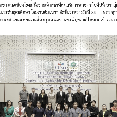
Search
ษา และเชื่อมโยงเครือข่ายเจ้าหน้าที่ส่งเสริมการเกษตรกับที่ปรึกษากล
Search
for:
นระดับอุดมศึกษา โดยงานสัมมนาฯ จัดขึ้นระหว่างวันที่ 24 – 26 กรก
ค พาเลซ แอนด์ คอนเวนชั่น กรุงเทพมหานคร มีบุคคลเป้าหมายเข้าร่ว