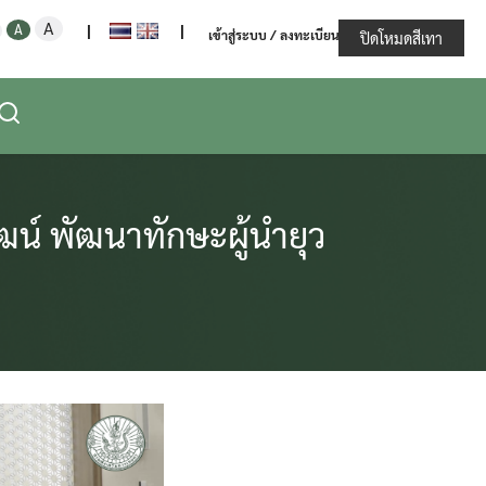
Increase
Decrease
Reset
A
ะทรวงเกษตรและสหกรณ์
A
|
|
เข้าสู่ระบบ / ลงทะเบียน
font
ปิดโหมดสีเทา
font
font
size.
size.
size.
น์ พัฒนาทักษะผู้นำยุว