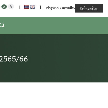
Increase
Decrease
Reset
A
ะทรวงเกษตรและสหกรณ์
A
|
|
เข้าสู่ระบบ / ลงทะเบียน
font
ปิดโหมดสีเทา
font
font
size.
size.
size.
 2565/66