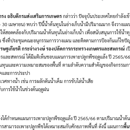
ดำรง อธิบดีกรมส่งเสริมการเกษตร
กล่าวว่า ปัจจุบันประเทศไทยกำลังเข
– 30 เมษายน) พบว่า ปีนี้น้ำต้นทุนในอ่างเก็บน้ำมีปริมาณมาก จึงวางแ
ำให้สอดคล้องกับปริมาณน้ำต้นทุนในอ่างเก็บน้ำ
เพื่อสนับสนุนการใช้น้ำท
รม ซึ่งที่ประชุมคณะอนุกรรมการวางแผน และติดตามการป้องกันแก้ไขปัญ
รษฐเกียรติ กระจ่างวงษ์ รองปลัดการกระทรวงเกษตรและสหกรณ์
เป
ละสหกรณ์ ได้มีมติเห็นชอบแผนการเพาะปลูกพืชฤดูแล้ง ปี 2565/66 
นทุนและความเหมาะสมของพื้นที่
ตามลำดับความสำคัญของกิจกรรมการใ
ิโภคและการประปา
เวศทางน้ำ เช่น การผลักดันน้ำเค็ม การขับไล่น้ำเสีย
รับการใช้น้ำในช่วงต้นฤดูฝน
จึงได้กำหนดแผนการเพาะปลูกพืชฤดูแล้ง ปี 2565/66 ตามปริมาณน้ำ
ตรกรสามารถเพาะปลูกพืชได้เหมาะสมกับศักยภาพพื้นที่ ดังนี้ แผนการ
พื้