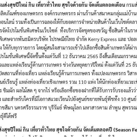
มส่งสุขปีใหม่ กิน เที่ยวทั่วไทย สุขใจด้วยกัน จัดเต็มตลอดเดือน
กรมส่
ลิตภัณฑ์ของเกษตรกร องค์กรเกษตรกร ผ่านร้านค้าสมาคมกลุ่มแม่บ้า
อนไลน์ รวมทั้งเป็นการฉลองให้กับยอดการจำหน่ายสินค้าในเว็บไซต์ต
ัดโปรโมชั่นพิเศษในเว็บไซต์ ทั้งบริการจัดชุดของขวัญ ซื้อสินค้าในรา
เศษจากพันธมิตรบริษัท ไปรษณีย์ไทย จำกัด Kerry Express และ ปอลอ E
ส่ง ให้กับทุกรายการ โดยผู้สนใจสามารถเข้าไปเลือกซื้อสินค้าเกษตรได้
โมชั่นพิเศษนี้จัดขึ้นตั้งแต่วันที่ 12 ธันวาคม 2565 ถึงสิ้นเดือนมกราค
วและแหล่งเรียนรู้ด้านการเกษตร ช่วงวันหยุดยาวปีใหม่ ตั้งแต่วันที่ 25 ธ
Search
สถานที่ท่องเที่ยว แหล่งเรียนรู้ด้านการเกษตร ทั้งแปลงเกษตรกร วิสา
Search
for:
นย์เรียนรู้ แหล่งท่องเที่ยวเชิงเกษตร รวม 110 แห่ง ให้นักท่องเที่ยวแวะ
ชิมผัก ผลไม้สด ๆ จากไร่ หรือเลือกซื้อของฝากที่ได้รับการรับรองแล้ว
ะสำหรับใครที่มีโอกาสแวะเวียนไปยังศูนย์ขยายพันธุ์พืชทั้ง 10 ศูนย์ 
รราชสีมา นครศรีธรรมราช บุรีรัมย์ พิษณุโลก มหาสารคาม ลำพูน สุพรรณบ
์ดีได้ฟรี
่งสุขปีใหม่ กิน เที่ยวทั่วไทย สุขใจด้วยกัน จัดเต็มตลอดปี
(Season Fe