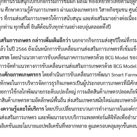
านร่วมสนุกไปกับกิจกรรมการชิมผัก ผลไม้ ท่องเที่ยวทั่วไทยตามฤดูกาล เ
ศึกษาความรู้ด้านการเกษตร ผ่านแปลงเกษตรกร วิสาหกิจชุมชน ศูนย์ศึก
ตร ที่กรมส่งเสริมการเกษตรให้การสนับสนุน และส่งเสริมมาอย่างต่อเนื่อง 
ท่าน ทุกพื้นที่ ยินดีต้อนรับทุกท่านอย่างอบอุ่นตลอดทั้งปี
เสริมการเกษตร กล่าวเพิ่มเติมอีกว่า
นอกจากกิจกรรมส่งสุขปีใหม่ที่กรม
้ว ในปี 2566 ยังเน้นหนักการขับเคลื่อนงานส่งเสริมการเกษตรที่เข้มแข็
านราก
โดยนำแนวทางการขับเคลื่อนภาคการเกษตรด้วย BCG Model ข
ารจัดทำแนวทางการขับเคลื่อนงานส่งเสริมการเกษตรด้วย BCG Model แ
ร้างศักยภาพเกษตรกร
โดยดำเนินการขับเคลื่อนการพัฒนา Smart Farm
ละทักษะในการบริหารจัดการธุรกิจเกษตรเป็นผู้ประกอบการเกษตรที่มีศ
ดยการใช้กลไกพัฒนายกระดับแปลงใหญ่ การผลิตสินค้าเกษตรปลอดภัยท
ฒนาสินค้าเกษตรตามอัตลักษณ์พื้นถิ่น ส่งเสริมเกษตรสมัยใหม่และเกษตร
างความรู้และให้บริการ
โดยปรับเปลี่ยนกระบวนการทำงานภายในองค์กรให้เ
ส่งเสริมการเกษตร และพัฒนาระบบบริการแพลตฟอร์มดิจิทัลเพื่ออำน
ลิเคชันและโมบายแอปพลิเคชันที่หลากหลาย ดูแลครอบคลุมทุกขั้นตอ