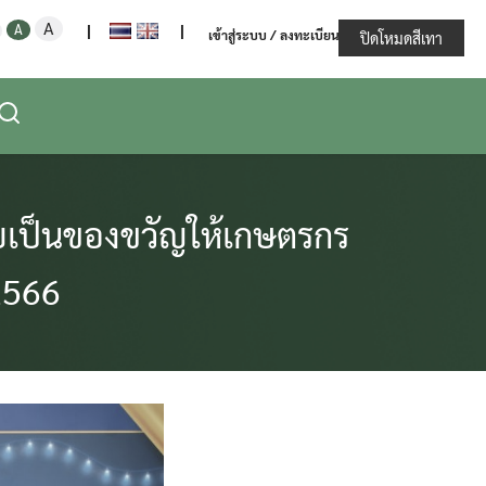
Increase
Decrease
Reset
A
ะทรวงเกษตรและสหกรณ์
A
|
|
เข้าสู่ระบบ / ลงทะเบียน
font
ปิดโหมดสีเทา
font
font
size.
size.
size.
บเป็นของขวัญให้เกษตรกร
 2566