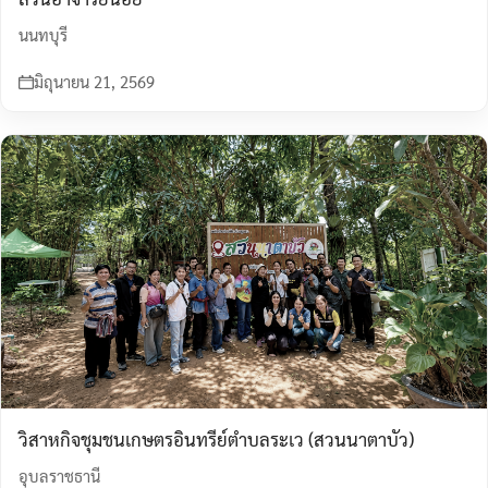
นนทบุรี
มิถุนายน 21, 2569
วิสาหกิจชุมชนเกษตรอินทรีย์ตำบลระเว (สวนนาตาบัว)
อุบลราชธานี