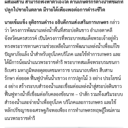
ผสมผสาน สามารถพึ่งพาตัวเองได้ ด้านเกษตรกรต่างนำพืชผักที่
ปลูกไปขายในตลาด มีรายได้เพียงพอต่อการดำรงชีวิต
นายเข้มแข็ง ยุติธรรมดำรง อธิบดีกรมส่งเสริมการเกษตร
กล่าว
ว่า โครงการพัฒนาแหล่งน้ำพื้นที่สระบ่อดินขาว อำเภอตาคลี
จังหวัดนครสวรรค์ เป็นโครงการที่พระบาทสมเด็จพระเจ้าอยู่หัว
ทรงพระราชทานความช่วยเหลือในการพัฒนาแหล่งน้ำเพื่อแก้ไข
ปัญหาภัยแล้ง น้ำสำหรับอุปโภคบริโภค และใช้ทำการเกษตร และ
ได้มีการน้อมนำแนวพระราชดำริ พระบาทสมเด็จพระบรมชนกา
ธิเบศร มหาภูมิพลอดุลยเดชมหาราช บรมนาถบพิตร สืบสาน
รักษา ต่อยอด ฟื้นฟูป่าต้นน้ำเขาวง การปลูกไม้ 3 อย่าง ประโยชน์
4 อย่าง สร้างระบบสำรองน้ำและเชื่อมต่อแหล่งน้ำสู่สระบ่อดินขาว
ฟื้นฟูทางน้ำที่เชื่อมต่อกับคลองชัยนาท – ป่าสัก รวมทั้งเสริมระบบ
สำรองน้ำและจ่ายน้ำเพื่ออุปโภค บริโภคและการเกษตร และใช้
หลักปรัชญาของเศรษฐกิจพอเพียง การทำเกษตรทฤษฎีใหม่ตาม
แนวพระราชดำริ