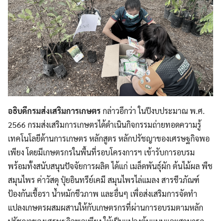
อธิบดีกรมส่งเสริมการเกษตร
กล่าวอีกว่า ในปีงบประมาณ พ.ศ.
2566 กรมส่งเสริมการเกษตรได้ดำเนินกิจกรรมถ่ายทอดความรู้
เทคโนโลยีด้านการเกษตร หลักสูตร หลักปรัชญาของเศรษฐกิจพอ
เพียง โดยมีเกษตรกรในพื้นที่รอบโครงการฯ เข้ารับการอบรม
พร้อมทั้งสนับสนุนปัจจัยการผลิต ได้แก่ เมล็ดพันธุ์ผัก ต้นไม้ผล พืช
สมุนไพร ค่าวัสดุ ปุ๋ยอินทรีย์เคมี สมุนไพรไล่แมลง สารชีวภัณฑ์
ป้องกันเชื้อรา น้ำหมักชีวภาพ และอื่นๆ เพื่อส่งเสริมการจัดทำ
แปลงเกษตรผสมผสานให้กับเกษตรกรที่ผ่านการอบรมตามหลัก