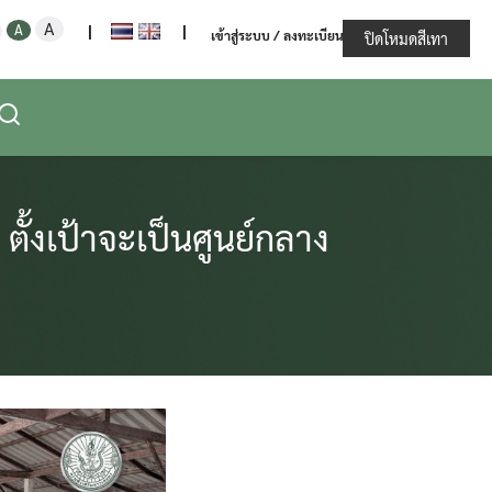
Increase
Decrease
Reset
A
ะทรวงเกษตรและสหกรณ์
A
|
|
เข้าสู่ระบบ / ลงทะเบียน
font
ปิดโหมดสีเทา
font
font
size.
size.
size.
 ตั้งเป้าจะเป็นศูนย์กลาง