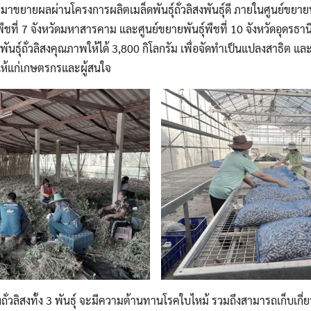
20 มาขยายผลผ่านโครงการผลิตเมล็ดพันธุ์ถั่วลิสงพันธุ์ดี ภายในศูนย์ขยายพัน
ุ์พืชที่ 7 จังหวัดมหาสารคาม และศูนย์ขยายพันธุ์พืชที่ 10 จังหวัดอุดรธาน
ันธุ์ถั่วลิสงคุณภาพให้ได้ 3,800 กิโลกรัม เพื่อจัดทำเป็นแปลงสาธิต และ
ุ์ดีให้แก่เกษตรกรและผู้สนใจ
่วลิสงทั้ง 3 พันธุ์ จะมีความต้านทานโรคใบไหม้ รวมถึงสามารถเก็บเกี่ยว