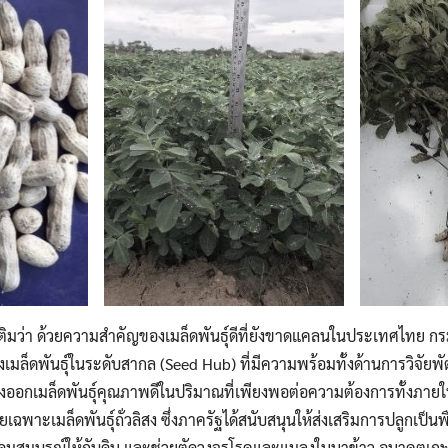
เติมว่า ด้วยความสำคัญของเมล็ดพันธุ์ดีที่ยังขาดแคลนในประเทศไทย กร
กลางเมล็ดพันธุ์ในระดับสากล (Seed Hub) ที่มีความพร้อมทั้งด้านการวิจั
่งออกเมล็ดพันธุ์คุณภาพดีในปริมาณที่เพียงพอต่อความต้องการทั้งภายใ
าะเมล็ดพันธุ์ถั่วลิสง ซึ่งภาครัฐได้สนับสนุนให้ส่งเสริมการปลูกเป็นพืช
มอุดมสมบูรณ์ให้กับดิน และช่วยตัดวงจรโรคและแมลงในนาข้าว อนาคตเกษตร