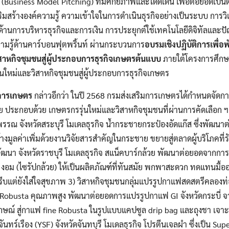
(Business Model Pitching) ที่มีศักยภาพและโดดเด่น เพื่อต่อยอดเป็
ริมสร้างองค์ความรู้ ความเข้าใจในการดำเนินธุรกิจอย่างเป็นระบบ การว
้านการบริหารธุรกิจและการเงิน การประยุกต์ใช้เทคโนโลยีดิจิทัลและ
วามรู้ด้านคาร์บอนฟุตพริ้นท์ ผ่านกระบวนการ
อบรมเชิงปฏิบัติการเพื่
สาหกิจชุมชนสู่ผู้ประกอบการธุรกิจเกษตรต้นแบบ
ภายใต้โครงการศึกษ
นใหม่และวิสาหกิจชุมชนสู่ผู้ประกอบการธุรกิจเกษตร
มการเกษตร
กล่าวอีกว่า ในปี 2568 กรมส่งเสริมการเกษตรได้กำหนดจัดกา
ย ประกอบด้วย เกษตรกรรุ่นใหม่และวิสาหกิจชุมชนที่ผ่านการคัดเลือก ฯ จำ
พรรณ จังหวัดสระบุรี โมเดลธุรกิจ น้ำกระชายกระป๋องอัดแก๊ส ซึ่งพัฒน
มูลค่าเพิ่มด้วยงานวิจัยสารสำคัญในกระชาย ขยายสู่ตลาดผู้บริโภคที่
พัฒนา จังหวัดราชบุรี โมเดลธุรกิจ สแน็คบาร์กล้วย พัฒนาต่อยอดจากการ
ุก งอม (ไซรัปกล้วย) ให้เป็นผลิตภัณฑ์ที่ทันสมัย พกพาสะดวก ทดแทนมื้อ
เร่งรีบแต่ยังใส่ใจสุขภาพ 3) วิสาหกิจชุมชนกลุ่มแปรรูปกาแฟสดสตรีคลองท่
 Robusta คุณภาพสูง พัฒนาต่อยอดการแปรรูปกาแฟ GI จังหวัดกระบี่ จ
ักษณ์ สู่กาแฟ fine Robusta ในรูปแบบแคปซูล drip bag และถุงชา เจา
ันทร์เรือง (YSF) จังหวัดจันทบุรี โมเดลธุรกิจ โปรตีนเจลผำ ซึ่งเป็น Sup