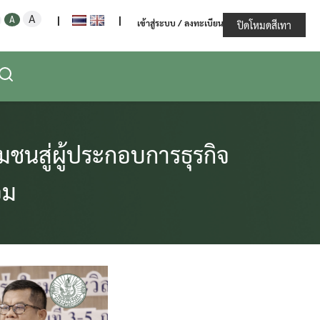
Increase
Decrease
Reset
A
ะทรวงเกษตรและสหกรณ์
A
|
|
เข้าสู่ระบบ / ลงทะเบียน
font
ปิดโหมดสีเทา
font
font
size.
size.
size.
ชนสู่ผู้ประกอบการธุรกิจ
อม