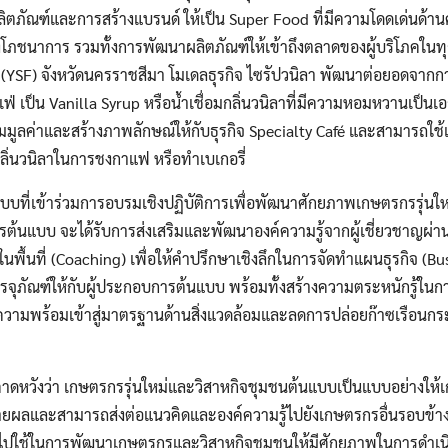
Search
ตภัณฑ์และการสร้างแบรนด์ ให้เป็น Super Food ที่มีความโดดเด่นด
Search
for:
ภชนาการ รวมทั้งการพัฒนาผลิตภัณฑ์ให้เข้าถึงตลาดของผู้บริโภคในทุก
YSF) จังหวัดนครราชสีมา โมเดลธุรกิจ ไซรัปวนิลา พัฒนาต่อยอดจากกา
่ เป็น Vanilla Syrup หรือน้ำเชื่อมกลิ่นวนิลาที่มีความหอมหวานเป็นเอ
่มมูลค่าและสร้างภาพลักษณ์ให้กับธุรกิจ Specialty Café และสามารถใช้
่อมกลิ่นวนิลาในการชงกาแฟ หรือทำเบเกอรี่
นแบบที่เข้าร่วมการอบรมเชิงปฏิบัติการเพื่อพัฒนาศักยภาพเกษตรกรรุ่นใหม
้นแบบ จะได้รับการส่งเสริมและพัฒนาองค์ความรู้จากผู้เชี่ยวชาญผ่าน
ื้นที่ (Coaching) เพื่อให้คำปรึกษาเชิงลึกในการจัดทำแผนธุรกิจ (B
จุภัณฑ์ให้กับผู้ประกอบการต้นแบบ พร้อมทั้งสร้างความตระหนักรู้ใน
มความพร้อมเข้าสู่มาตรฐานด้านสิ่งแวดล้อมและลดการปล่อยก๊าซเรือนก
ดหวังว่า เกษตรกรรุ่นใหม่และวิสาหกิจชุมชนต้นแบบเป็นแบบอย่างให้เก
ยผลและสามารถส่งต่อแนวคิดและองค์ความรู้ไปยังเกษตรกรอื่นรอบข้าง
ใช้ในการพัฒนาเกษตรกรและวิสาหกิจชุมชนให้มีศักยภาพในการดำเนิน