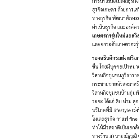
การนำเสนอโมเดลธุรกิจ 
ธุรกิจเกษตร ด้วยการเส
ทางธุรกิจ พัฒนาทักษะด
ดำเนินธุรกิจ และองค์ค
เกษตรกรรุ่นใหม่และวิ
และยกระดับเกษตรกรรุ่
รองอธิบดีกรมส่งเสริ
ขึ้น โดยมีบุคคลเป้าหมา
วิสาหกิจชุมชนภูริธารา
กระชายขายหัวสดมาสร้าง
วิสาหกิจชุมชนบ้านกุ่ม
ระยะ ได้แก่ ดิบ ห่าม ส
บริโภคที่มี lifestyle 
โมเดลธุรกิจ กาแฟ fine
ทำให้มีรสชาติเป็นเอกล
ทางร้าน 4) นายณัฐวุฒิ จ