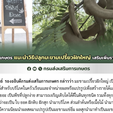
ันธ์ รองอธิบดีกรมส่งเสริมการเกษตร
กล่าวว่า
มะขามเปรี้ยวฝักใหญ่ เป
ูกไว้สำหรับบริโภคในครัวเรือนและจำหน่ายผลหรือแปรรูปเพื่อสร้างรายได้แ
อะ เป็นพืชที่ปลูกง่าย สามารถเจริญเติบโตได้ดีในดินทุกชนิด รวมทั้งท
ว่าจะเป็น ใบ ยอด ฝักดิบ ฝักสุก นำมาบริโภค ส่วนลำต้นหรือเนื้อไม้ นำมา
ุบันมีความนิยมนำผลสดมาแปรรูปเป็นมะขามแช่อิ่ม ผลสุกนำมาทำเป็นมะ