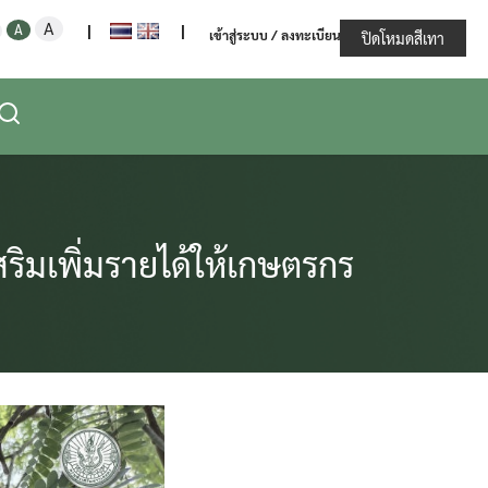
Increase
Decrease
Reset
A
ะทรวงเกษตรและสหกรณ์
A
|
|
เข้าสู่ระบบ / ลงทะเบียน
font
ปิดโหมดสีเทา
font
font
size.
size.
size.
ริมเพิ่มรายได้ให้เกษตรกร