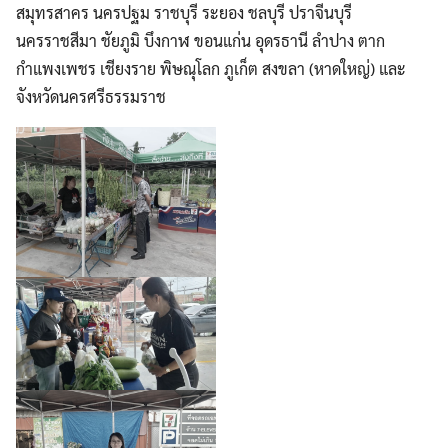
สมุทรสาคร นครปฐม ราชบุรี ระยอง ชลบุรี ปราจีนบุรี
นครราชสีมา ชัยภูมิ บึงกาฬ ขอนแก่น อุดรธานี ลำปาง ตาก
กำแพงเพชร เชียงราย พิษณุโลก ภูเก็ต สงขลา (หาดใหญ่) และ
จังหวัดนครศรีธรรมราช
Search
Search
for: