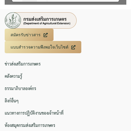
Please wait while flipbook is
DearFlip: Loading PDF 8% ...
loading. For more related info,
FAQs and issues please refer to
DearFlip WordPress Flipbook
สมัครรับข่าวสาร
Plugin Help
documentation.
แบบสำรวจความพึงพอใจเว็บไซต์
ข่าวส่งเสริมการเกษตร
คลังความรู้
ธรรมาภิบาลองค์กร
ลิงก์อื่นๆ
แนวทางการปฏิบัติงานของเจ้าหน้าที่
ห้องสมุดกรมส่งเสริมการเกษตร