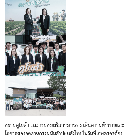
สยามคูโบต้า และกรมส่งเสริมการเกษตร เห็นความท้าทายและ
โอกาสของอุตสาหกรรมมันสำปะหลังไทยในวันที่เกษตรกรต้อง