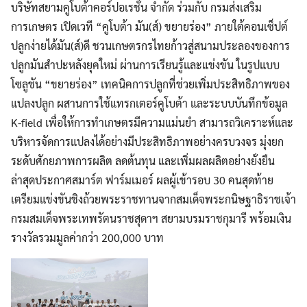
บริษัทสยามคูโบต้าคอร์ปอเรชั่น จำกัด ร่วมกับ กรมส่งเสริม
การเกษตร เปิดเวที “คูโบต้า มัน(ส์) ขยายร่อง” ภายใต้คอนเซ็ปต์
ปลูกง่ายได้มัน(ส์)ดี ชวนเกษตรกรไทยก้าวสู่สนามประลองของการ
ปลูกมันสำปะหลังยุคใหม่ ผ่านการเรียนรู้และแข่งขัน ในรูปแบบ
โซลูชัน “ขยายร่อง” เทคนิคการปลูกที่ช่วยเพิ่มประสิทธิภาพของ
แปลงปลูก ผสานการใช้แทรกเตอร์คูโบต้า และระบบบันทึกข้อมูล
K-field เพื่อให้การทำเกษตรมีความแม่นยำ สามารถวิเคราะห์และ
บริหารจัดการแปลงได้อย่างมีประสิทธิภาพอย่างครบวงจร มุ่งยก
ระดับศักยภาพการผลิต ลดต้นทุน และเพิ่มผลผลิตอย่างยั่งยืน
ล่าสุดประกาศสมาร์ต ฟาร์มเมอร์ ผลผู้เข้ารอบ 30 คนสุดท้าย
เตรียมแข่งขันชิงถ้วยพระราชทานจากสมเด็จพระกนิษฐาธิราชเจ้า
กรมสมเด็จพระเทพรัตนราชสุดาฯ สยามบรมราชกุมารี พร้อมเงิน
รางวัลรวมมูลค่ากว่า 200,000 บาท