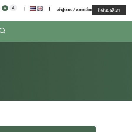
Increase
Decrease
Reset
A
ะทรวงเกษตรและสหกรณ์
A
|
|
เข้าสู่ระบบ / ลงทะเบียน
font
ปิดโหมดสีเทา
font
font
size.
size.
size.