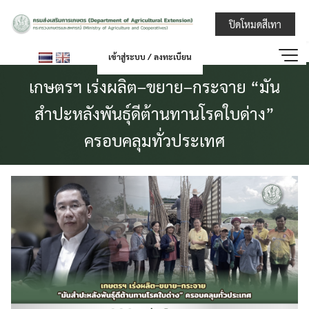
Skip
กรมส่งเสริมการ
ปิดโหมดสีเทา
to
content
เข้าสู่ระบบ / ลงทะเบียน
เกษตรฯ เร่งผลิต–ขยาย–กระจาย “มัน
สำปะหลังพันธุ์ดีต้านทานโรคใบด่าง”
ครอบคลุมทั่วประเทศ