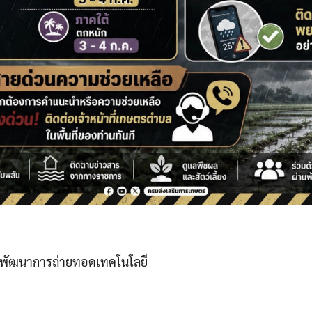
กพัฒนาการถ่ายทอดเทคโนโลยี