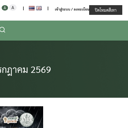
Increase
Decrease
Reset
A
ะทรวงเกษตรและสหกรณ์
A
|
|
เข้าสู่ระบบ / ลงทะเบียน
font
ปิดโหมดสีเทา
font
font
size.
size.
size.
 กรกฎาคม 2569