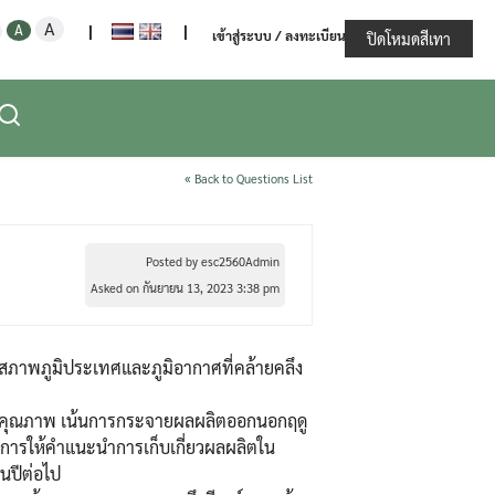
Increase
Decrease
Reset
A
ะทรวงเกษตรและสหกรณ์
A
|
|
เข้าสู่ระบบ / ลงทะเบียน
font
ปิดโหมดสีเทา
font
font
size.
size.
size.
« Back to Questions List
Posted by esc2560Admin
Asked on กันยายน 13, 2023 3:38 pm
ั้งสภาพภูมิประเทศและภูมิอากาศที่คล้ายคลึง
ละคุณภาพ เน้นการกระจายผลผลิตออกนอกฤดู
นการให้คำแนะนำการเก็บเกี่ยวผลผลิตใน
นปีต่อไป