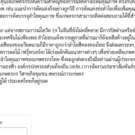
ระตุ้นให้เกษตรกรเห็นความสำคัญของการผลิตลำไยให้มีคุณภาพ ตรงกับค
 เช่น แนะนำการตัดแต่งกิ่งอย่างถูกวิธี การตัดแต่งช่อลำไยเพื่อเพิ่ม
ละการคัดบรรจุลำไยคุณภาพ ซึ่งเกษตรกรสามารถติดต่อสอบถามได้ที่
าก แต่จากสถานการณ์โควิด 19 ในจีนที่ยังไม่คลี่คลาย มีการปิดด่านหรื
ระเทศจีนไม่เพียงพอ ลําไยอบแห้งจากฤดูกาลที่ผ่านมาก็ยังเหลือค้างอยู่
ําไยสีทองของเวียดนามก็มีราคาถูกกว่าลําไยสีทองของไทย จึงส่งผลกระท
ารผลไม้ (ฟรุ้ทบอร์ด) ได้เร่งผลักดันแนวทางต่างๆ เพื่อช่วยเหลือเกษ
ลำไยคุณภาพของเกษตรกรไทย ซึ่งจะถูกส่งตรงถึงมือท่านผ่านผู้ประกอ
ร้านธงฟ้า องค์กรปกครองส่วนท้องถิ่น (อปท.) การจัดงานประชาสัมพันธ์
ุ่มเกษตรกร วิสาหกิจชุมชน สหกรณ์การเกษตร
ู่ได้ ประเทศไทยก็อยู่รอด
s: