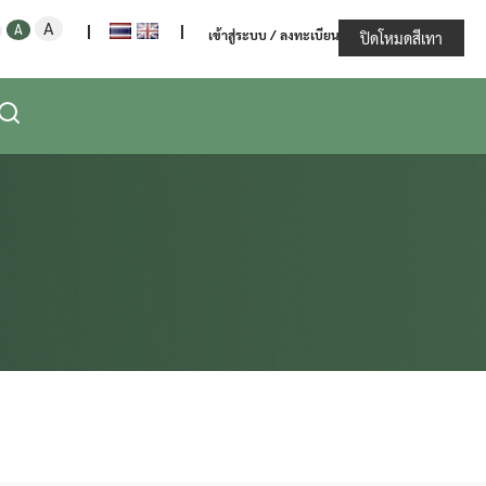
Increase
Decrease
Reset
A
ะทรวงเกษตรและสหกรณ์
A
|
|
เข้าสู่ระบบ / ลงทะเบียน
font
ปิดโหมดสีเทา
font
font
size.
size.
size.