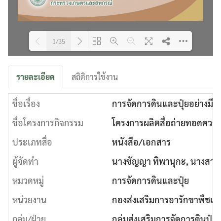
1/35
Please wait while flipbook is
DearFlip: Loading PDF 12% ...
รายละเอียด
สถิติการใช้งาน
loading. For more related info,
FAQs and issues please refer to
ชื่อเรื่อง
DearFlip WordPress Flipbook
การจัดการดินและปุ๋ยอย่างมีป
Plugin Help
documentation.
ชื่อโครงการกิจกรรม
โครงการผลิตสื่อถ่ายทอดความ
ประเภทสื่อ
หนังสือ/เอกสาร
ผู้จัดทำ
นางชัญญา ทิพานุกะ, นางสาวสุ
หมวดหมู่
การจัดการดินและปุ๋ย
หน่วยงาน
กองส่งเสริมการอารักขาพืชและ
กลุ่ม/ฝ่าย
กลุ่มส่งเสริมการจัดการดินปุ๋ย