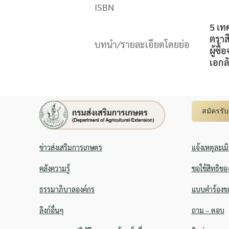
ISBN
5 เท
ตราส
บทนำ/รายละเอียดโดยย่อ
ผู้ซ
เอกล
สมัครรั
ข่าวส่งเสริมการเกษตร
แจ้งเหตุละเม
คลังความรู้
ขอใช้สิทธิขอ
ธรรมาภิบาลองค์กร
แบบคำร้องขอ
ลิงก์อื่นๆ
ถาม – ตอบ