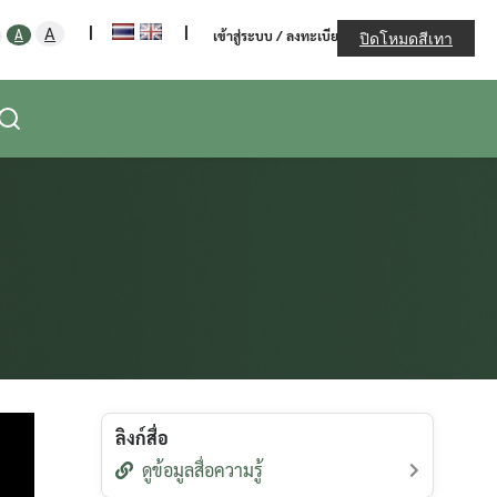
ะทรวงเกษตรและสหกรณ์
Increase
|
|
Decrease
Reset
A
A
เข้าสู่ระบบ / ลงทะเบียน
ปิดโหมดสีเทา
font
font
font
size.
size.
size.
ลิงก์สื่อ
ดูข้อมูลสื่อความรู้