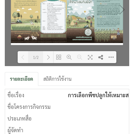
1/2
Please wait while flipbook is
DearFlip: Loading PDF 8% ...
รายละเอียด
สถิติการใช้งาน
loading. For more related info,
FAQs and issues please refer to
ชื่อเรื่อง
DearFlip WordPress Flipbook
การเลือกพืชปลูกให้เหมาะสมกับ
Plugin Help
documentation.
ชื่อโครงการกิจกรรม
ประเภทสื่อ
ผู้จัดทำ