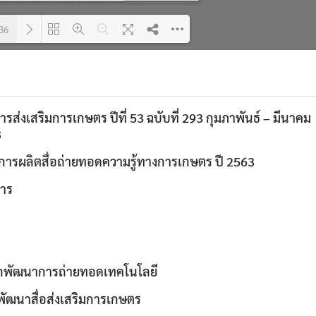
36
Please wait while flipbook is
DearFlip: Loading PDF 4% ...
loading. For more related info,
FAQs and issues please refer to
ารส่งเสริมการเกษตร ปีที่ 53 ฉบับที่ 293 กุมภาพันธ์ – มีนาคม
DearFlip WordPress Flipbook
Plugin Help
documentation.
3
การผลิตสื่อถ่ายทอดความรู้ทางการเกษตร ปี 2563
าร
Search
Search
for:
กพัฒนาการถ่ายทอดเทคโนโลยี
มพัฒนาสื่อส่งเสริมการเกษตร