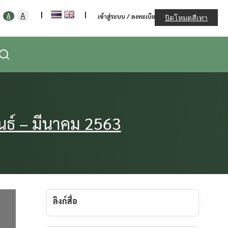
ะทรวงเกษตรและสหกรณ์
Increase
|
|
Decrease
Reset
A
A
เข้าสู่ระบบ / ลงทะเบียน
ปิดโหมดสีเทา
font
font
font
size.
size.
size.
ันธ์ – มีนาคม 2563
ลิงก์สื่อ