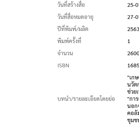
วันที่สร้างสื่อ
25-0
วันที่สื่อหมดอายุ
27-0
ปีที่พิมพ์/ผลิต
256
พิมพ์ครั้งที่
1
จำนวน
260
ISBN
168
"เกษ
นวัต
ช่วย
บทนำ/รายละเอียดโดยย่อ
"การ
นอกจ
คอลั
ชุมช