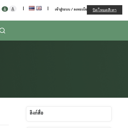
ะทรวงเกษตรและสหกรณ์
Increase
|
|
Decrease
Reset
A
A
เข้าสู่ระบบ / ลงทะเบียน
ปิดโหมดสีเทา
font
font
font
size.
size.
size.
ลิงก์สื่อ