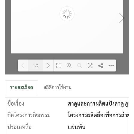
1/2
Please wait while flipbook is
DearFlip: Loading PDF 12% ...
รายละเอียด
สถิติการใช้งาน
loading. For more related info,
FAQs and issues please refer to
ชื่อเรื่อง
DearFlip WordPress Flipbook
สาคูและการผลิตแป้งสาคู ภูมิ
Plugin Help
documentation.
ชื่อโครงการกิจกรรม
โครงการผลิตสื่อเพื่อการถ่าย
ประเภทสื่อ
แผ่นพับ