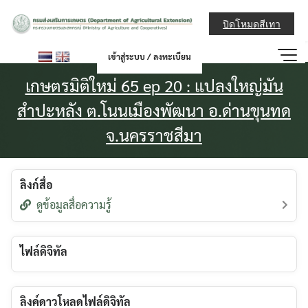
Skip
กรมส่งเสริมการ
to
ปิดโหมดสีเทา
content
เข้าสู่ระบบ / ลงทะเบียน
เกษตรมิติใหม่ 65 ep 20 : แปลงใหญ่มัน
สำปะหลัง ต.โนนเมืองพัฒนา อ.ด่านขุนทด
จ.นครราชสีมา
ลิงก์สื่อ
ดูข้อมูลสื่อความรู้
ไฟล์ดิจิทัล
ลิงค์ดาวโหลดไฟล์ดิจิทัล