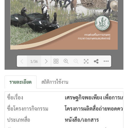
1/36
Please wait while flipbook is
DearFlip: Loading PDF 20% ...
รายละเอียด
สถิติการใช้งาน
loading. For more related info,
FAQs and issues please refer to
ชื่อเรื่อง
DearFlip WordPress Flipbook
เศรษฐกิจพอเพียง เพื่อการเกษ
Plugin Help
documentation.
ชื่อโครงการกิจกรรม
โครงการผลิตสื่อถ่ายทอดความ
ประเภทสื่อ
หนังสือ/เอกสาร