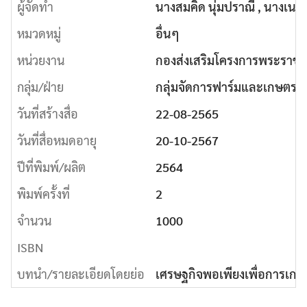
ผู้จัดทำ
นางสมคิด นุ่มปราณี , นางเนต
หมวดหมู่
อื่นๆ
หน่วยงาน
กองส่งเสริมโครงการพระราชดำ
Search
กลุ่ม/ฝ่าย
กลุ่มจัดการฟาร์มและเกษตรกรร
Search
for:
วันที่สร้างสื่อ
22-08-2565
วันที่สื่อหมดอายุ
20-10-2567
ปีที่พิมพ์/ผลิต
2564
พิมพ์ครั้งที่
2
จำนวน
1000
ISBN
บทนำ/รายละเอียดโดยย่อ
เศรษฐกิจพอเพียงเพื่อการเก