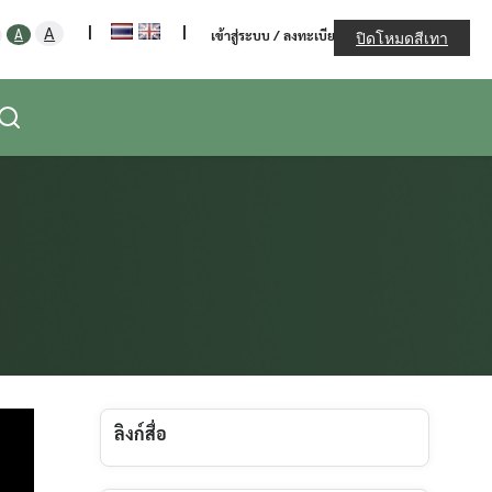
ะทรวงเกษตรและสหกรณ์
Increase
|
|
Decrease
Reset
A
A
เข้าสู่ระบบ / ลงทะเบียน
ปิดโหมดสีเทา
font
font
font
size.
size.
size.
ลิงก์สื่อ