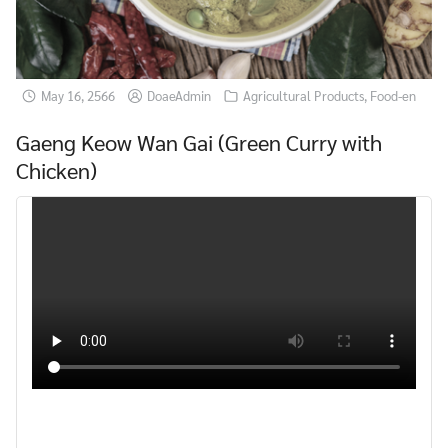
May 16, 2566
DoaeAdmin
Agricultural Products
,
Food-en
Gaeng Keow Wan Gai (Green Curry with
Chicken)