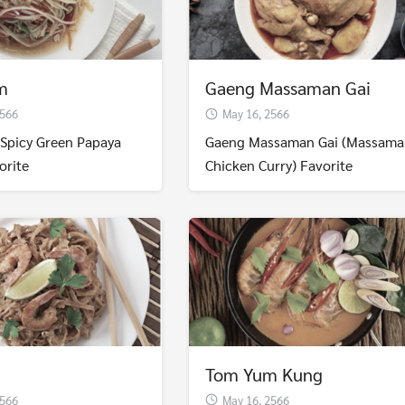
m
Gaeng Massaman Gai
2566
May 16, 2566
Spicy Green Papaya
Gaeng Massaman Gai (Massama
orite
Chicken Curry) Favorite
Search
Tom Yum Kung
Search
for:
2566
May 16, 2566