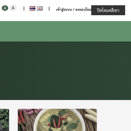
Increase
Decrease
Reset
A
ะทรวงเกษตรและสหกรณ์
A
|
|
เข้าสู่ระบบ / ลงทะเบียน
font
ปิดโหมดสีเทา
font
font
size.
size.
size.