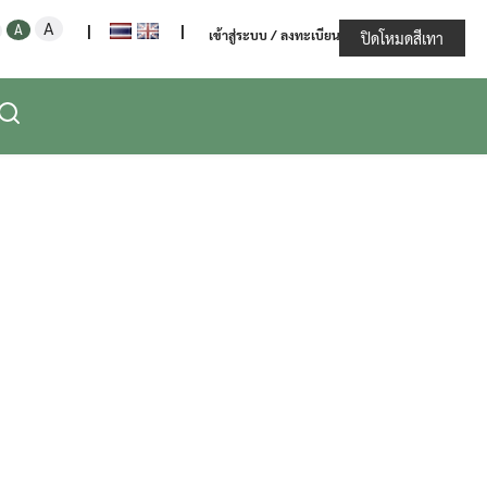
Increase
Decrease
Reset
A
ะทรวงเกษตรและสหกรณ์
A
|
|
เข้าสู่ระบบ / ลงทะเบียน
font
ปิดโหมดสีเทา
font
font
size.
size.
size.