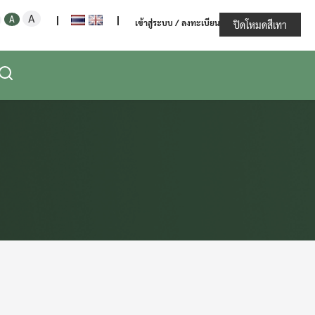
Increase
Decrease
Reset
A
ะทรวงเกษตรและสหกรณ์
A
|
|
เข้าสู่ระบบ / ลงทะเบียน
font
ปิดโหมดสีเทา
font
font
size.
size.
size.