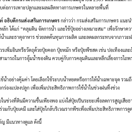
ทบต่อการเพาะปลูกและผลผลิตทางการเกษตรในหลายพื้นที่
ท์ อธิบดีกรมส่งเสริมการเกษตร
กล่าวว่า กรมส่งเสริมการเกษตร แนะน
 หลัก ได้แก่ “คลุมดิน จัดการน้ำ และใช้ปุ๋ยอย่างเหมาะสม” เพื่อรักษาคว
ช้น้ำและธาตุอาหาร ช่วยลดต้นทุนการผลิต และลดผลกระทบจากภาวะฝนทิ้ง
รเพิ่มอินทรียวัตถุด้วยปุ๋ยคอก ปุ๋ยหมัก หรือปุ๋ยพืชสด เช่น ปอเทืองและถั่
ามสามารถในการอุ้มน้ำของดิน ควบคู่กับการคลุมดินและหลีกเลี่ยงการไถพ
ช้น้ำอย่างคุ้มค่า โดยเลือกใช้ระบบน้ำหยดหรือการให้น้ำเฉพาะจุด รวมถึ
ยกร่องแปลงปลูก เพื่อเพิ่มประสิทธิภาพการใช้น้ำในช่วงฝนทิ้งช่วง
๋ยในช่วงที่ดินมีความชื้นเพียงพอ แบ่งใส่ปุ๋ยเป็นระยะเพื่อลดการสูญเสี
์ร่วมกับปุ๋ยเคมี และใส่ปุ๋ยใกล้บริเวณรากพืชเพื่อเพิ่มประสิทธิภาพการด
ญ มีแนวทางดูแล ดังนี้