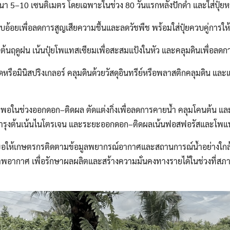
นนา 5–10 เซนติเมตร โดยเฉพาะในช่วง 80 วันแรกหลังปักดำ และใส่ปุ๋ยหล
Search
Search
for:
บอ้อยเพื่อลดการสูญเสียความชื้นและลดวัชพืช พร้อมใส่ปุ๋ยควบคู่การให้
งต้นฤดูฝน เน้นปุ๋ยโพแทสเซียมเพื่อสะสมแป้งในหัว และคลุมดินเพื่อลดกา
หรือมินิสปริงเกลอร์ คลุมดินด้วยวัสดุอินทรีย์หรือพลาสติกคลุมดิน และ
ียงพอในช่วงออกดอก–ติดผล ตัดแต่งกิ่งเพื่อลดการคายน้ำ คลุมโคนต้น แ
บำรุงต้นเน้นไนโตรเจน และระยะออกดอก–ติดผลเน้นฟอสฟอรัสและโพแ
ขอให้เกษตรกรติดตามข้อมูลพยากรณ์อากาศและสถานการณ์น้ำอย่างใกล
าพอากาศ เพื่อรักษาผลผลิตและสร้างความมั่นคงทางรายได้ในช่วงที่สภ