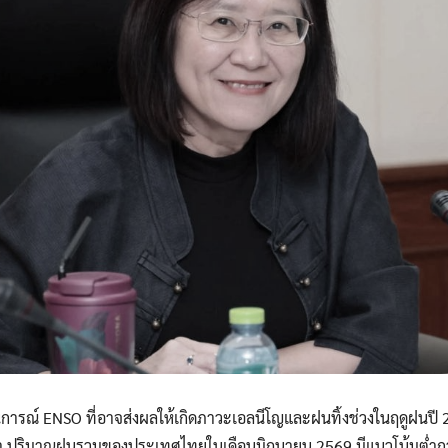
รณ์ ENSO ที่อาจส่งผลให้เกิดภาวะเอลนีโญและฝนทิ้งช่วงในฤดูฝนปี
ว่า ปริมาณฝนรวมของประเทศไทยในเดือนมิถุนายน 2569 มีแนวโน้มต่ำ