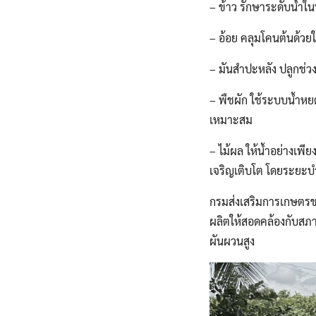
– ข้าว รักษาระดับน้ำใ
– อ้อย คลุมโคนต้นด้วยใ
– มันสำปะหลัง ปลูกช่ว
– พืชผัก ใช้ระบบน้ำหยด
เหมาะสม
– ไม้ผล ให้น้ำอย่างเพ
เจริญเติบโต โดยระยะ
กรมส่งเสริมการเกษตร
ผลิตให้สอดคล้องกับสภ
ผันผวนสูง