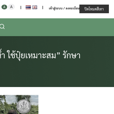
Increase
Decrease
Reset
A
ะทรวงเกษตรและสหกรณ์
A
|
|
เข้าสู่ระบบ / ลงทะเบียน
font
ปิดโหมดสีเทา
font
font
size.
size.
size.
้ำ ใช้ปุ๋ยเหมาะสม” รักษา