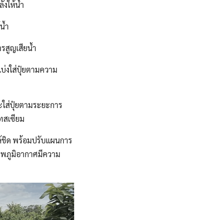
ังให้น้ำ
น้ำ
รสูญเสียน้ำ
แบ่งใส่ปุ๋ยตามความ
ละใส่ปุ๋ยตามระยะการ
ทสเซียม
้ชิด พร้อมปรับแผนการ
าพภูมิอากาศมีความ