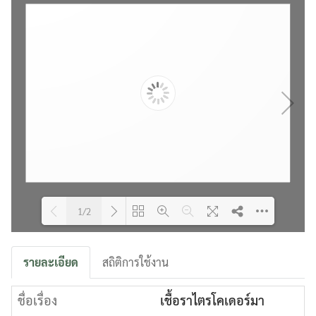
1/2
Please wait while flipbook is
DearFlip: Loading PDF 6% ...
รายละเอียด
สถิติการใช้งาน
loading. For more related info,
FAQs and issues please refer to
ชื่อเรื่อง
DearFlip WordPress Flipbook
เชื้อราไตรโคเดอร์มา
Plugin Help
documentation.